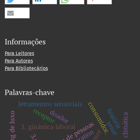
Informações
Para Leitores
Para Autores
Para Bibliotecários
Palavras-chave
letramentos sensoriais
consumidor.
receptor
história
doador
marketing de luxo
mudança climática
senar
gestão de pessoas
3. ginástica laboral
migration
genre