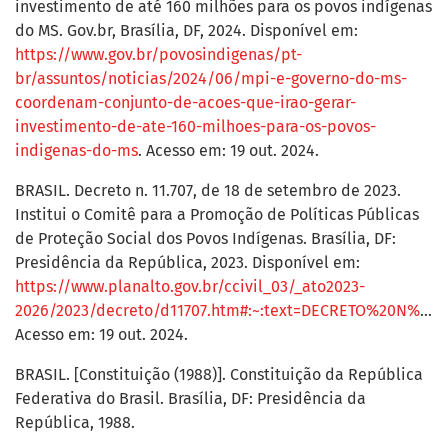
investimento de até 160 milhões para os povos indígenas
do MS. Gov.br, Brasília, DF, 2024. Disponível em:
https://www.gov.br/povosindigenas/pt-
br/assuntos/noticias/2024/06/mpi-e-governo-do-ms-
coordenam-conjunto-de-acoes-que-irao-gerar-
investimento-de-ate-160-milhoes-para-os-povos-
indigenas-do-ms
. Acesso em: 19 out. 2024.
BRASIL. Decreto n. 11.707, de 18 de setembro de 2023.
Institui o Comitê para a Promoção de Políticas Públicas
de Proteção Social dos Povos Indígenas. Brasília, DF:
Presidência da República, 2023. Disponível em:
https://www.planalto.gov.br/ccivil_03/_ato2023-
2026/2023/decreto/d11707.htm#:~:text=DECRETO%20N%C2%BA%2011.707%2C%20DE%2018,que%20lhe%20confere%20o%20art
Acesso em: 19 out. 2024.
BRASIL. [Constituição (1988)]. Constituição da República
Federativa do Brasil. Brasília, DF: Presidência da
República, 1988.