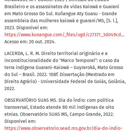
Brasileiro e os assassinatos de vidas Kaiowá e Guarani
em Mato Grosso Do Sul. Kuñangue Aty Guasu - Grande
assembleia das mulheres kaiowá e guarani/MS, [S. l.],
2023. Disponível em:
https://www.kunangue.com/_files/ugd/c27371_3d049cd32b7b42259d66da85c49a9c13.pdf
Acesso em: 20 out. 2024.
LACERDA, L. R. M. Direito territorial originário e a
inconstitucionalidade do "Marco Temporal": o caso da
terra indígena Guarani-Kaiowá – Guyraroká, Mato Grosso
do Sul – Brasil. 2022. 108f. Dissertação (Mestrado em
Direito Agrário) - Universidade Federal de Goiás, Goiânia,
2022.
OBSERVATÓRIO SUAS MS. Dia do Índio: com política
transversal, Estado atende 80 mil indígenas de oito
etnias. Observatório SUAS MS, Campo Grande, 2022.
Disponível em:
https://www.observatorio.sead.ms.gov.br/dia-do-indio-