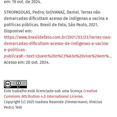
em: 19 out. de 2024.
STROPASOLAS, Pedro; GIOVANAZ, Daniel. Terras não
demarcadas dificultam acesso de indígenas a vacina e
políticas públicas. Brasil de Fato, São Paulo, 2021.
Disponível em:
https://www.brasildefato.com.br/2021/03/23/terras-nao-
demarcadas-dificultam-acesso-de-indigenas-a-vacina-
e-politicas-
publicas#:~:text=Quem%20n%C3%A3o%20vive%20em%20terras,at%C3%A9%20quem%20seria%20vacinado%20primeiro
Acesso em: 20 out. 2024.
Este trabalho está licenciado sob uma licença
Creative
Commons Attribution 4.0 International License
.
Copyright (c) 2025 Isadora Rezende Zimmermann, Vinícius
Pedro Teló