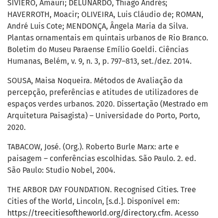
SIVIERO, Amauri; DELUNARDO, Thiago Andrés;
HAVERROTH, Moacir; OLIVEIRA, Luis Cláudio de; ROMAN,
André Luis Cote; MENDONÇA, Ângela Maria da Silva.
Plantas ornamentais em quintais urbanos de Rio Branco.
Boletim do Museu Paraense Emílio Goeldi. Ciências
Humanas, Belém, v. 9, n. 3, p. 797–813, set./dez. 2014.
SOUSA, Maisa Noqueira. Métodos de Avaliação da
percepção, preferências e atitudes de utilizadores de
espaços verdes urbanos. 2020. Dissertação (Mestrado em
Arquitetura Paisagista) – Universidade do Porto, Porto,
2020.
TABACOW, José. (Org.). Roberto Burle Marx: arte e
paisagem – conferências escolhidas. São Paulo. 2. ed.
São Paulo: Studio Nobel, 2004.
THE ARBOR DAY FOUNDATION. Recognised Cities. Tree
Cities of the World, Lincoln, [s.d.]. Disponível em:
https://treecitiesoftheworld.org/directory.cfm
. Acesso